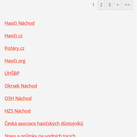
1
2
3
>
>>
Hasiči Náchod
Hasiči
.cz
Požáry.cz
Hasiči.org
ÚHŠBP
Okrsek Náchod
OSH Náchod
HZS Náchod
Česká asociace hasičských důstojníků
Stavy a průtoky na vodních tocích