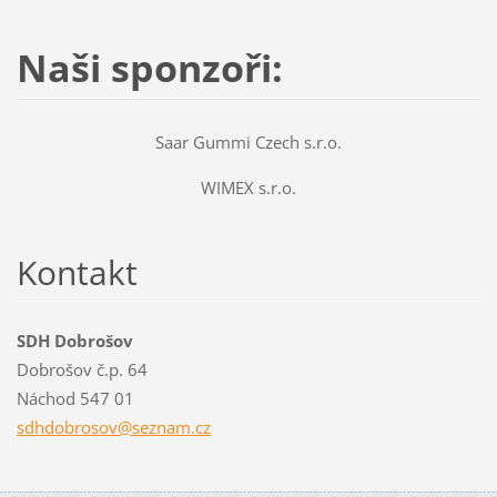
Naši sponzoři:
Saar Gummi Czech s.r.o.
WIMEX s.r.o.
Kontakt
SDH Dobrošov
Dobrošov č.p. 64
Náchod 547 01
sdhdobro
sov@sezn
am.cz