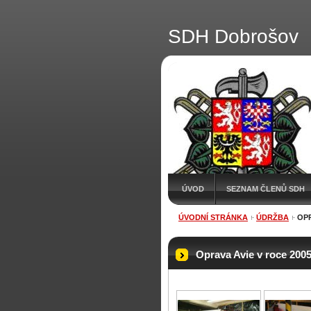
SDH Dobrošov
ÚVOD
SEZNAM ČLENŮ SDH
ÚVODNÍ STRÁNKA
ÚDRŽBA
OPR
Oprava Avie v roce 200