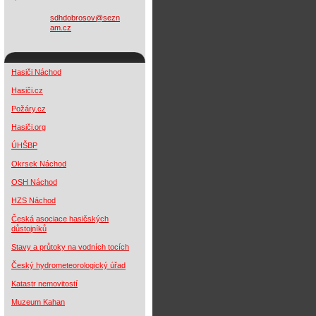
sdhdobro
sov@sezn
am.cz
Hasiči Náchod
Hasiči
.cz
Požáry.cz
Hasiči.org
ÚHŠBP
Okrsek Náchod
OSH Náchod
HZS Náchod
Česká asociace hasičských
důstojníků
Stavy a průtoky na vodních tocích
Český hydrometeorologický úřad
Katastr nemovitostí
Muzeum Kahan