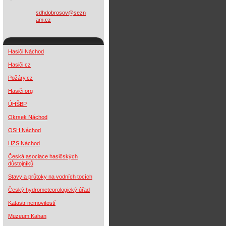
sdhdobro
sov@sezn
am.cz
Hasiči Náchod
Hasiči
.cz
Požáry.cz
Hasiči.org
ÚHŠBP
Okrsek Náchod
OSH Náchod
HZS Náchod
Česká asociace hasičských
důstojníků
Stavy a průtoky na vodních tocích
Český hydrometeorologický úřad
Katastr nemovitostí
Muzeum Kahan