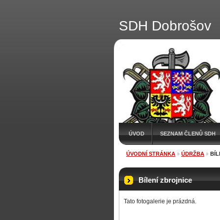
SDH Dobrošov
ÚVOD
SEZNAM ČLENŮ SDH
ÚVODNÍ STRÁNKA
ÚDRŽBA
BÍL
Bílení zbrojnice
Tato fotogalerie je prázdná.