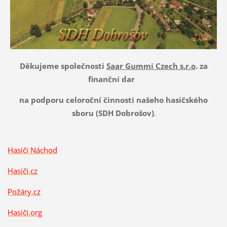
Děkujeme společnosti
Saar Gummi Czech s.r.o
. za
finanční dar
na podporu celoroční činnosti našeho hasičského
sboru (SDH Dobrošov)
.
Hasiči Náchod
Hasiči
.cz
Požáry.cz
Hasiči.org