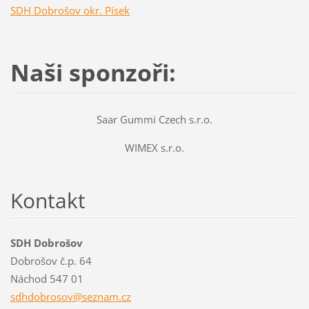
SDH Dobrošov okr. Písek
Naši sponzoři:
Saar Gummi Czech s.r.o.
WIMEX s.r.o.
Kontakt
SDH Dobrošov
Dobrošov č.p. 64
Náchod 547 01
sdhdobro
sov@sezn
am.cz